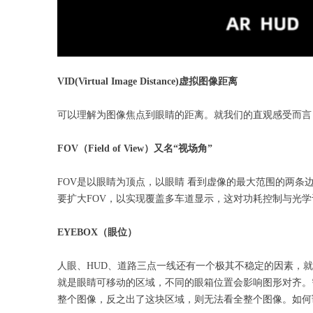
VID(Virtual Image Distance)
虚拟图像距离
可以理解为图像焦点到眼睛的距离。就我们的直观感受而言，
FOV
（Field of View）又名“视场角”
FOV是以眼睛为顶点，以眼睛 看到虚像的最大范围的两条边缘
要扩大FOV，以实现覆盖多车道显示，这对功耗控制与光
EYEBOX
（眼位）
人眼、HUD、道路三点一线还有一个极其不稳定的因素，
就是眼睛可移动的区域，不同的眼箱位置会影响图形对齐。
整个图像，反之出了这块区域，则无法看全整个图像。如何调