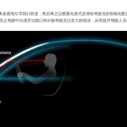
头来直观地引导我们前进，然后将之以图案化形式反馈给驾驶员的智能化配置
防止驾驶中出现开过路口和分散驾驶员注意力的情况，从而提升驾驶人员