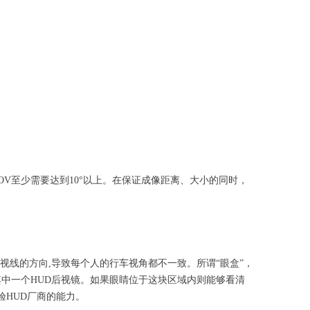
FOV至少需要达到10°以上。在保证成像距离、大小的同时，
线的方向,导致每个人的行车视角都不一致。所谓“眼盒”，
中一个HUD后视镜。如果眼睛位于这块区域内则能够看清
验HUD厂商的能力。